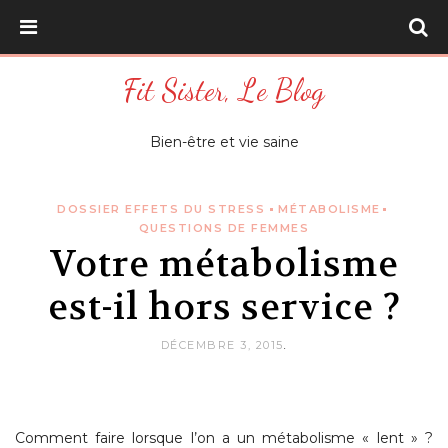
Skip
PRIMARY
to
content
MENU
Fit Sister, Le Blog
Bien-être et vie saine
DOSSIER EFFETS DU STRESS
MÉTABOLISME
QUESTIONS DE FEMMES
Votre métabolisme
est-il hors service ?
DÉCEMBRE 3, 2015
.
Comment faire lorsque l’on a un métabolisme « lent » ?