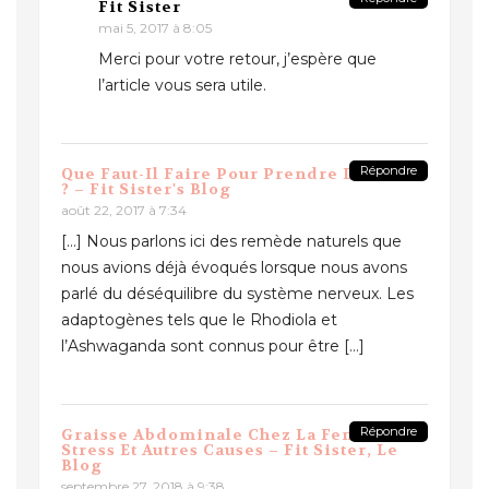
Fit Sister
mai 5, 2017 à 8:05
Merci pour votre retour, j’espère que
l’article vous sera utile.
Répondre
Que Faut-Il Faire Pour Prendre Du Poids
? – Fit Sister's Blog
août 22, 2017 à 7:34
[…] Nous parlons ici des remède naturels que
nous avions déjà évoqués lorsque nous avons
parlé du déséquilibre du système nerveux. Les
adaptogènes tels que le Rhodiola et
l’Ashwaganda sont connus pour être […]
Répondre
Graisse Abdominale Chez La Femme :
Stress Et Autres Causes – Fit Sister, Le
Blog
septembre 27, 2018 à 9:38